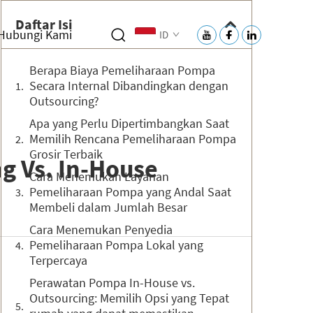
Daftar Isi
Hubungi Kami
ID
Berapa Biaya Pemeliharaan Pompa
Secara Internal Dibandingkan dengan
Outsourcing?
Apa yang Perlu Dipertimbangkan Saat
Memilih Rencana Pemeliharaan Pompa
Grosir Terbaik
g Vs. In-House
Cara Menemukan Layanan
Pemeliharaan Pompa yang Andal Saat
Membeli dalam Jumlah Besar
Cara Menemukan Penyedia
Pemeliharaan Pompa Lokal yang
Terpercaya
Perawatan Pompa In-House vs.
Outsourcing: Memilih Opsi yang Tepat