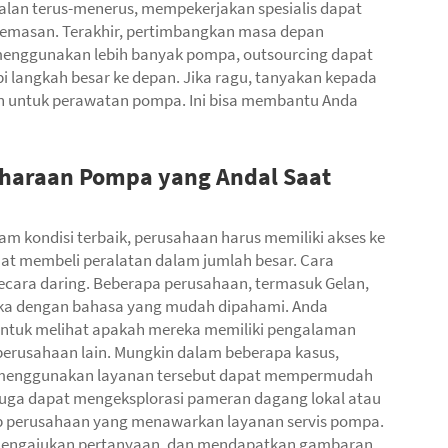
lan terus-menerus, mempekerjakan spesialis dapat
masan. Terakhir, pertimbangkan masa depan
 menggunakan lebih banyak pompa, outsourcing dapat
langkah besar ke depan. Jika ragu, tanyakan kepada
kan untuk perawatan pompa. Ini bisa membantu Anda
haraan Pompa yang Andal Saat
m kondisi terbaik, perusahaan harus memiliki akses ke
t membeli peralatan dalam jumlah besar. Cara
cara daring. Beberapa perusahaan, termasuk Gelan,
eka dengan bahasa yang mudah dipahami. Anda
 untuk melihat apakah mereka memiliki pengalaman
 perusahaan lain. Mungkin dalam beberapa kasus,
h menggunakan layanan tersebut dapat mempermudah
juga dapat mengeksplorasi pameran dagang lokal atau
p perusahaan yang menawarkan layanan servis pompa.
, mengajukan pertanyaan, dan mendapatkan gambaran