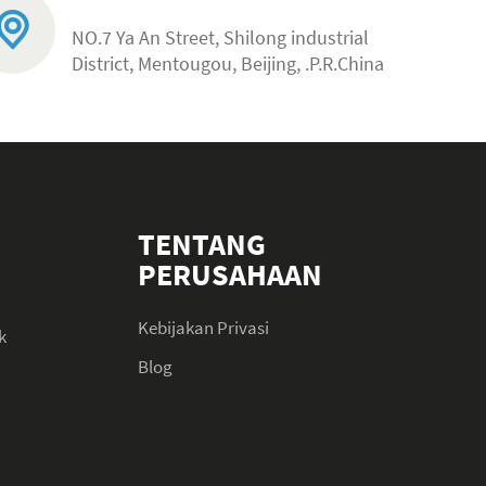
NO.7 Ya An Street, Shilong industrial
District, Mentougou, Beijing, .P.R.China
TENTANG
PERUSAHAAN
Kebijakan Privasi
k
Blog