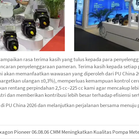
yampaikan rasa terima kasih yang tulus kepada para penyelengg
lancaran penyelenggaraan pameran. Terima kasih kepada setiap
i akan memanfaatkan wawasan yang diperoleh dari PU China 20
enargetkan ulangan ±0,3%), memperluas kemampuan kontrol cer
an rentang perpindahan 2,5 cc–225 cc kami agar mencakup lebih
dan memberikan kontribusi lebih besar terhadap efisiensi serta
i PU China 2026 dan melanjutkan perjalanan bersama menuju 
Hexagon Pioneer 06.08.06 CMM Meningkatkan Kualitas Pompa Mete