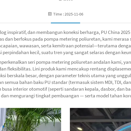
Time : 2025-11-06
ialog inspiratif, dan membangun koneksi berharga, PU China 2025
as dan berfokus pada pompa metering poliuretan, kami merasa
encapaian, wawasan, serta kemitraan potensial—terutama deng
si perpindahan kecil, suatu tren yang sangat selaras dengan ke
mperkenalkan seri pompa metering poliuretan andalan kami, y
dan fleksibilitas. Lini produk kami mencakup rentang displasemen
uksi berskala besar, dengan parameter teknis utama yang unggul
an semua bahan baku PU standar (termasuk sistem MDI, TDI, dan
n busa interior otomotif (seperti sandaran kepala, dasbor, dan
dan mengurangi tingkat pembuangan — serta model tahan koros