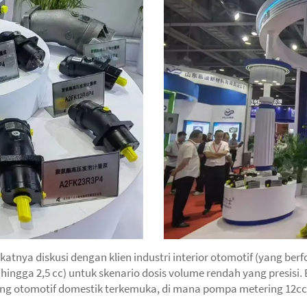
katnya diskusi dengan klien industri interior otomotif (yang ber
hingga 2,5 cc) untuk skenario dosis volume rendah yang presisi
g otomotif domestik terkemuka, di mana pompa metering 12cc-28