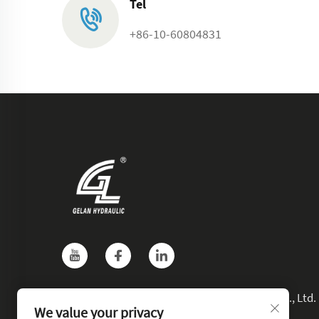
Tel
+86-10-60804831
Hak Cipta © Beijing Gelan M&E Technology Co., Ltd.
We value your privacy
Seluruh Hak Dilindungi.