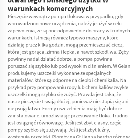
warunkach komercyjnych
Pieczęcie wewnątrz
pompa tłokowa
w przypadku, gdy
wprowadzono nowe urządzenia, należy je użyć w celu
zapewnienia, że są one odpowiednie do pracy w trudnych
warunkach. Istnieją również typowo maszyny, które
działają przez kilka godzin, mogą przemieszczać ciecz,
która jest gorąca, zimna i lepka, a nawet szkodliwa. Zęby
powinny nadal działać dobrze, a pompa powinna
poruszać się szybko lub pod wysokim ciśnieniem. W Gelan
produkujemy uszczelki wykonane ze specjalnych
materiałów, które są odporne na ciepło i chemikalia. Na
przykład przy pompowaniu ropy lub chemikaliów zwykłe
uszczelki mogą szybko się zużyć. Prawda jest taka, że
nasze pieczęcie trwają dłużej, ponieważ nie stopią się ani
nie psują łatwo. Formy uszczelnienia mają być dobrze
zainstalowane, umożliwiając przesuwanie tłoka. Trudno
jest osiągnąć równowagę. Jeśli jest zbyt ciasny, części
pompy szybko się zużywają. Jeśli jest zbyt luźny,
występują przecieki. Plomby na GtJlan są bardzo różne w