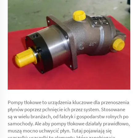
Pompy tłokowe to urządzenia kluczowe dla przenoszenia
płynów poprzez pchnięcie ich przez system. Stosowane
są w wielu branżach, od fabryk i gospodarstw rolnych po
samochody. Ale aby pompy tłokowe działały prawidłowo,
muszą mocno uchwycić płyn. Tutaj pojawiają się
uszczelki: uszczelki to elementy, które zapobiegają