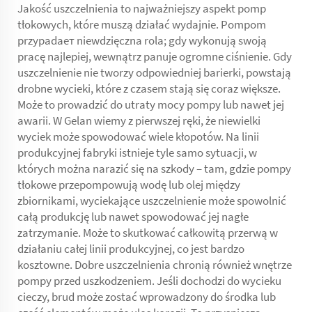
Jakość uszczelnienia to najważniejszy aspekt pomp
tłokowych, które muszą działać wydajnie. Pompom
przypadает niewdzięczna rola; gdy wykonują swoją
pracę najlepiej, wewnątrz panuje ogromne ciśnienie. Gdy
uszczelnienie nie tworzy odpowiedniej barierki, powstają
drobne wycieki, które z czasem stają się coraz większe.
Może to prowadzić do utraty mocy pompy lub nawet jej
awarii. W Gelan wiemy z pierwszej ręki, że niewielki
wyciek może spowodować wiele kłopotów. Na linii
produkcyjnej fabryki istnieje tyle samo sytuacji, w
których można narazić się na szkody – tam, gdzie pompy
tłokowe przepompowują wodę lub olej między
zbiornikami, wyciekające uszczelnienie może spowolnić
całą produkcję lub nawet spowodować jej nagłe
zatrzymanie. Może to skutkować całkowitą przerwą w
działaniu całej linii produkcyjnej, co jest bardzo
kosztowne. Dobre uszczelnienia chronią również wnętrze
pompy przed uszkodzeniem. Jeśli dochodzi do wycieku
cieczy, brud może zostać wprowadzony do środka lub