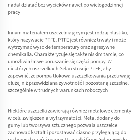
nadal działać bez wycieków nawet po wielogodzinnej
pracy
Innym materiałem uszczelniającym jest rodzaj plastiku,
który nazywacie PTFE. PTFE jest również trwały i może
wytrzymać wysokie temperatury oraz agresywne
chemikalia. Charakteryzuje się także niskim tarcie, co
umożliwia łatwe poruszanie się części pompy. W
niektórych uszczelkach Gelan stosuje PTFE, aby
zapewnić, że
pompa tłokowa
uszczełkowania przetrwają
dłużej niż przewidziana żywotność i pozostaną szczelne,
szczególnie w trudnych warunkach roboczych
Niektóre uszczelki zawierają również metalowe elementy
w celu zwiększenia wytrzymałości. Metal dodany do
gumy lub tworzywa sztucznego pozwala uszczelce
zachować kształt i pozostawać ciasno przylegającą do
ruchomych części pompy. Uszczelki firmy Gelan zwykle