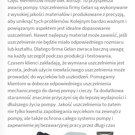
część elementów może ulec korozji. To przyspiesza
awarię pompy. Uszczelnienia firmy Gelan są wykonywane
z wysokiej jakości materiałów i produkowane z precyzją,
aby uniknąć tych problemów. Kolejnym bardzo ważnym i
powiązanym aspektem jest idealne dopasowanie
uszczelnień. Nawet najlepszy materiał może zawieść, jeśli
uszczelnienie nie będzie miało odpowiedniego rozmiaru
lub kształtu. Dlatego firma Gelan zwraca baczną uwagę
na każdy szczegół podczas produkcji i testowania.
Czasem klienci zakładają, że wymiana uszczelnienia jest
prosta, jednak użycie niewłaściwego uszczelnienia może
prowadzić do wycieków lub uszkodzeń. Pomagamy
klientom w doborze odpowiedniego uszczelnienia
mechanicznego do danej pompy i cieczy. Ta dodatkowa
staranność znacznie przyczyni się do lepszej wydajności i
dłuższego życia pompy. Jakość uszczelnienia to zatem
nie tylko kwestia zapobiegania wyciekom na zewnątrz
pompy, ale także ochrona całego systemu pompy i
zapewnienie jej bezawaryjnej pracy przez długi czas