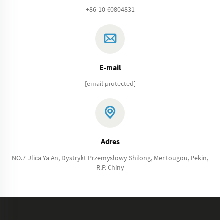
+86-10-60804831
E-mail
[email protected]
Adres
NO.7 Ulica Ya An, Dystrykt Przemysłowy Shilong, Mentougou, Pekin,
R.P. Chiny