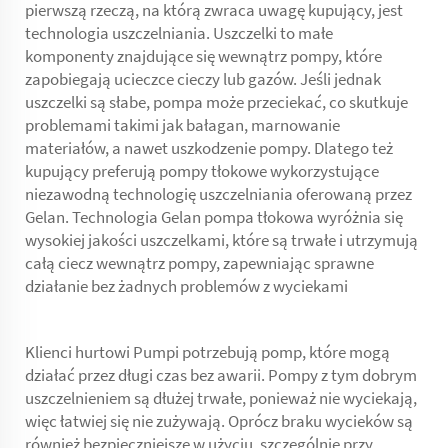
pierwszą rzeczą, na którą zwraca uwagę kupujący, jest
technologia uszczelniania. Uszczelki to małe
komponenty znajdujące się wewnątrz pompy, które
zapobiegają ucieczce cieczy lub gazów. Jeśli jednak
uszczelki są słabe, pompa może przeciekać, co skutkuje
problemami takimi jak bałagan, marnowanie
materiałów, a nawet uszkodzenie pompy. Dlatego też
kupujący preferują pompy tłokowe wykorzystujące
niezawodną technologię uszczelniania oferowaną przez
Gelan. Technologia Gelan
pompa tłokowa
wyróżnia się
wysokiej jakości uszczelkami, które są trwałe i utrzymują
całą ciecz wewnątrz pompy, zapewniając sprawne
działanie bez żadnych problemów z wyciekami
Klienci hurtowi Pumpi potrzebują pomp, które mogą
działać przez długi czas bez awarii. Pompy z tym dobrym
uszczelnieniem są dłużej trwałe, ponieważ nie wyciekają,
więc łatwiej się nie zużywają. Oprócz braku wycieków są
również bezpieczniejsze w użyciu, szczególnie przy