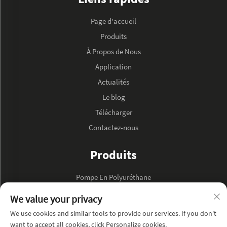
Page d'accueil
Produits
À Propos de Nous
Application
Actualités
Le blog
Télécharger
Contactez-nous
Produits
Pompe En Polyuréthane
Pompe À Huile Hydraulique
We value your privacy
We use cookies and similar tools to provide our services. If you don't
À PROPOS DE L'ENTREPRISE
want to accept all cookies, click Personalize cookies.