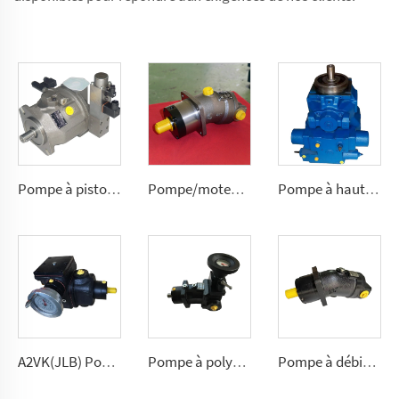
Pompe à pistons axiaux A10VSO à débit variable polyvalente à circuit ouvert 10, 18, 28, 45, 71, 100, 140 (cm³/tour)
Pompe/moteur à pistons A2F à débit fixe pour hydraulique mobile exigeante 2,5, 5, 10, 12, 28
Pompe à haute pression A2V à débit variable 250, 355, 500, 1000
A2VK(JLB) Pompe à haute pression pour PU 5, 12, 28, 55, 107, 225(cm³/tour)
Pompe à polyuréthane A7VK pour machine à mousse. Tailles 12, 28
Pompe à débit fixe en polyuréthane A2FK 2,5, 5, 10, 12, 23, 28, 55, 80, 107 (cmᶟ ⁄tr)