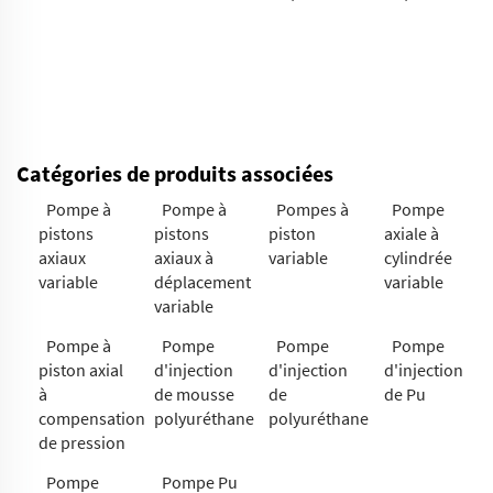
Catégories de produits associées
Pompe à
Pompe à
Pompes à
Pompe
pistons
pistons
piston
axiale à
axiaux
axiaux à
variable
cylindrée
variable
déplacement
variable
variable
Pompe à
Pompe
Pompe
Pompe
piston axial
d'injection
d'injection
d'injection
à
de mousse
de
de Pu
compensation
polyuréthane
polyuréthane
de pression
Pompe
Pompe Pu