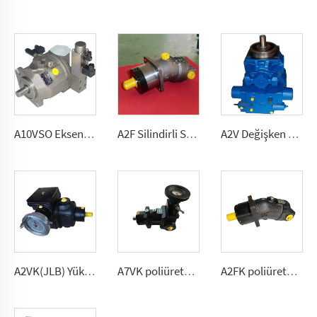
A10VSO Eksen Silindirli Değişken Genel Amaçlı Açık Devre Basınçlı Pompa 10, 18, 28, 45, 71, 100, 140 (cm³/dönüş)
A2F Silindirli Sabit Akışlı Pompa/Motor Zorlu Mobil Hidrolik İçin 2.5, 5, 10, 12, 28
A2V Değişken Akışlı Yüksek Basınçlı Pompa 250, 355, 500, 1000
A2VK(JLB) Yüksek basınçlı ölçüm pompa PU için 5, 12, 28, 55, 107, 225 (cm³/dönem)
A7VK poliüretan ölçüm pompa foaming makinesi için Boyutlar 12, 28
A2FK poliüretan sabit debili pompa 2.5, 5, 10,12, 23, 28, 55, 80,107(cmᶟ ⁄dev)