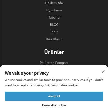
Hakkımızda
Uygulama
Haberler
BLOG
İndir
Bize Ulaşın
Ürünler
Polüretan Pompası
Hidrolik Yağ Pompası
We value your privacy
We use cookies and similar tools to provide our services. If you don't
ŞİRKET HAKKINDA
want to accept all cookies, click Personalize cookies.
Gizlilik Politikası
Accept all
BLOG
Personalize cookies