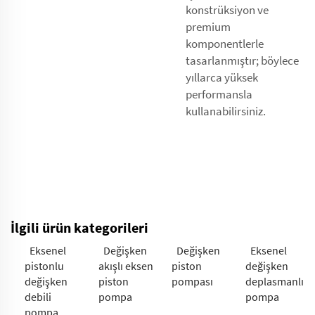
konstrüksiyon ve
premium
komponentlerle
tasarlanmıştır; böylece
yıllarca yüksek
performansla
kullanabilirsiniz.
İlgili ürün kategorileri
Eksenel
Değişken
Değişken
Eksenel
pistonlu
akışlı eksen
piston
değişken
değişken
piston
pompası
deplasmanlı
debili
pompa
pompa
pompa