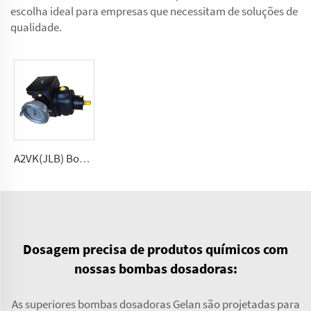
escolha ideal para empresas que necessitam de soluções de
qualidade.
A2VK(JLB) Bomba de medição de alta pressão para PU 5, 12, 28, 55, 107, 225 (cm³/rev)
Dosagem precisa de produtos químicos com
nossas bombas dosadoras:
As superiores bombas dosadoras Gelan são projetadas para