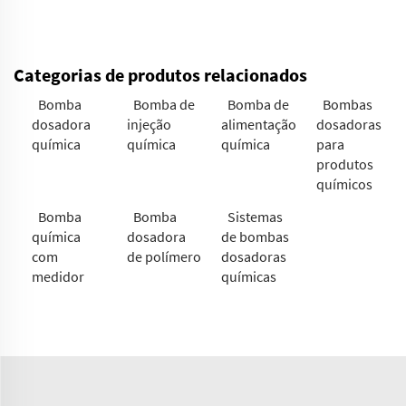
Categorias de produtos relacionados
Bomba
Bomba de
Bomba de
Bombas
dosadora
injeção
alimentação
dosadoras
química
química
química
para
produtos
químicos
Bomba
Bomba
Sistemas
química
dosadora
de bombas
com
de polímero
dosadoras
medidor
químicas