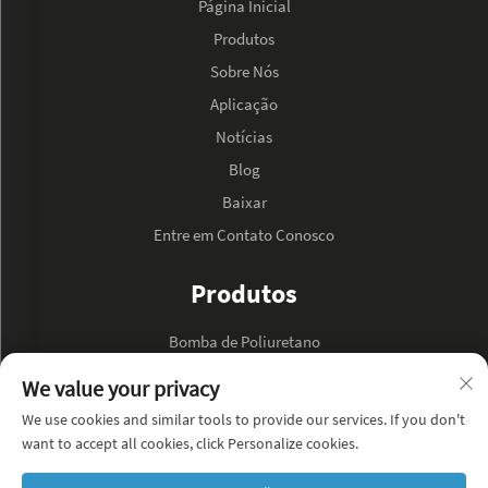
Página Inicial
Produtos
Sobre Nós
Aplicação
Notícias
Blog
Baixar
Entre em Contato Conosco
Produtos
Bomba de Poliuretano
Bomba de Óleo Hidráulico
We value your privacy
We use cookies and similar tools to provide our services. If you don't
SOBRE A EMPRESA
want to accept all cookies, click Personalize cookies.
Política de Privacidade