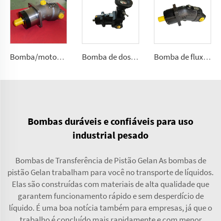
Bomba/motor de pistão A2F de fluxo fixo para hidráulica móvel exigente 2.5, 5, 10, 12, 28
Bomba de dosagem de poliuretano A7VK para máquina de espumação Tamanhos 12, 28
Bomba de fluxo fixo de poliuretano A2FK 2,5, 5, 10, 12, 23, 28, 55, 80, 107(cmᶟ ⁄rev)
Bombas duráveis e confiáveis para uso
industrial pesado
Bombas de Transferência de Pistão Gelan As bombas de
pistão Gelan trabalham para você no transporte de líquidos.
Elas são construídas com materiais de alta qualidade que
garantem funcionamento rápido e sem desperdício de
líquido. É uma boa notícia também para empresas, já que o
trabalho é concluído mais rapidamente e com menor