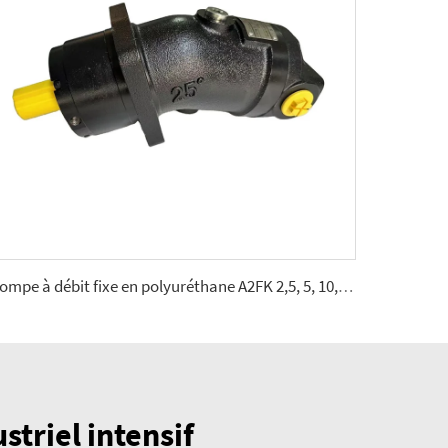
Pompe à débit fixe en polyuréthane A2FK 2,5, 5, 10, 12, 23, 28, 55, 80, 107 (cmᶟ ⁄tr)
triel intensif