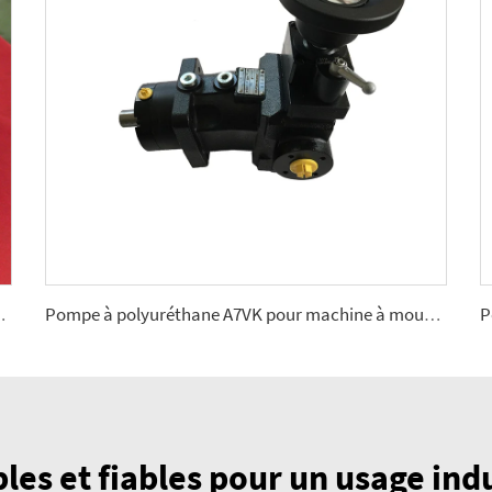
le exigeante 2,5, 5, 10, 12, 28
Pompe à polyuréthane A7VK pour machine à mousse. Tailles 12, 28
es et fiables pour un usage indus