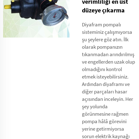
verimliliği en üst
düzeye çıkarma
Diyafram pompalı
sisteminiz çalışmıyorsa
şu şeylere göz atın. İlk
olarak pompanızın
tıkanmadan arındırılmış
ve engellerden uzak olup
olmadığını kontrol
etmek isteyebilirsiniz.
Ardından diyaframı ve
diğer parçaları hasar
açısından inceleyin. Her
şey yolunda
görünmesine rağmen
pompa hâlâ görevini
yerine getirmiyorsa
sorun elektrik kaynağı