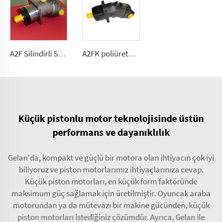
A2F Silindirli Sabit Akışlı Pompa/Motor Zorlu Mobil Hidrolik İçin 2.5, 5, 10, 12, 28
A2FK poliüretan sabit debili pompa 2.5, 5, 10,12, 23, 28, 55, 80,107(cmᶟ ⁄dev)
Küçük pistonlu motor teknolojisinde üstün
performans ve dayanıklılık
Gelan'da, kompakt ve güçlü bir motora olan ihtiyacın çok iyi
biliyoruz ve piston motorlarımız ihtiyaçlarınıza cevap.
Küçük piston motorları, en küçük form faktöründe
maksimum güç sağlamak için üretilmiştir. Oyuncak araba
motorundan ya da mütevazı bir makine gücünden, küçük
piston motorları istediğiniz çözümdür. Ayrıca, Gelan ile