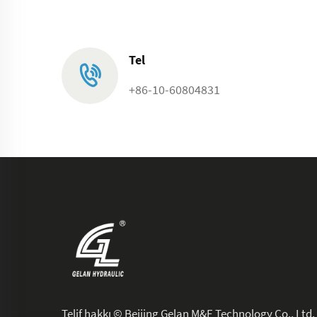
Tel
+86-10-60804831
Telif hakkı © Beijing Gelan M&E Technology Co., Ltd