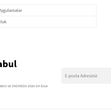
 Uygulamalar
uluk
abul
ırakın ve mümkün olan en kısa