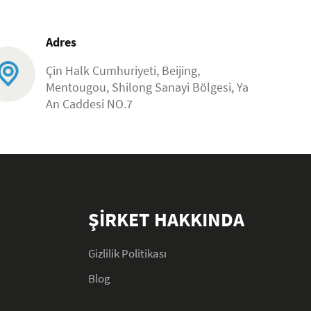
Adres
Çin Halk Cumhuriyeti, Beijing,
Mentougou, Shilong Sanayi Bölgesi, Ya
An Caddesi NO.7
ŞİRKET HAKKINDA
Gizlilik Politikası
Blog