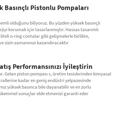
 Basınçlı Pistonlu Pompaları
emli olduğunu biliyoruz. Bu yüzden yüksek basınçlı
jiyi korumak için tasarlanmıştır. Hassas tasarımlı
eli o-ring contalar gibi gelişmelerle birlikte,
e sizin zamanınızı kazandıracaktır
tış Performansınızı İyileştirin
ır. Gelan
piston pompası
s, üretim tesislerinden kimyasal
ntrallerine kadar en geniş endüstri yelpazesinde
mız yüksek basınca bile dayanabilir ve en zorlu
ükemmel sonuçlar elde etmenizi garanti eder