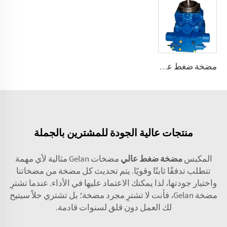
مضخة ضغط عالي A2V بسعة متغيرة 250، 355، 500، 1000
منتجات عالية الجودة للمشترين بالجملة
المكبس
مضخة ضغط عالي
مضخات Gelan مثالية لأي مهمة
تتطلب تدفقًا ثابتًا وقويًا. يتم تحديث كل مضخة من مضخاتنا
واختبار جودتها، لذا يمكنك الاعتماد عليها في الأداء. عندما تشترِ
مضخة Gelan، فأنت لا تشترِ مجرد مضخة؛ بل تشتري حلاً سيتيح
لك العمل دون قلق لسنوات قادمة.