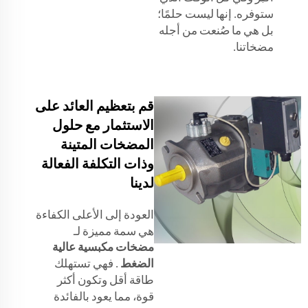
ستوفره. إنها ليست حلمًا؛
بل هي ما صُنعت من أجله
مضخاتنا.
قم بتعظيم العائد على
الاستثمار مع حلول
المضخات المتينة
وذات التكلفة الفعالة
لدينا
العودة إلى الأعلى الكفاءة
هي سمة مميزة لـ
مضخات مكبسية عالية
الضغط
. فهي تستهلك
طاقة أقل وتكون أكثر
قوة، مما يعود بالفائدة