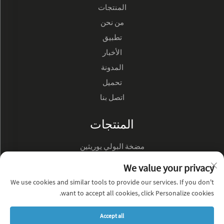
المنتجات
من نحن
تطبيق
الأخبار
المدونة
تحميل
اتصل بنا
المنتجات
مضخة البولي يوريثين
مضخة زيت هيدروليك
We value your privacy
We use cookies and similar tools to provide our services. If you don't
عن الشركة
want to accept all cookies, click Personalize cookies.
سياسة الخصوصية
Accept all