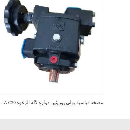
مضخة قياسية بولي يوريثين دوارة لآلة الرغوة 7، C20