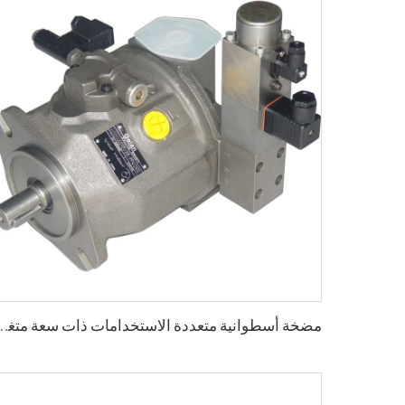
مضخة أسطوانية متعددة الاستخدامات ذات سعة متغيرة A10VSO دورة مفتوحة 