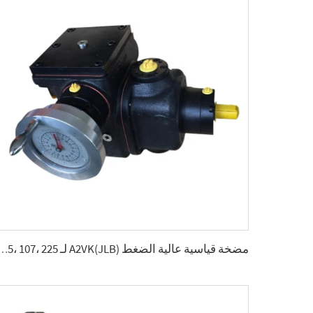
مضخة قياسية عالية الضغط A2VK(JLB) لـ ، 28، 55، 107، 225