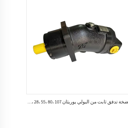
مضخة تدفق ثابت من البولي يوريثان A2FK 2.5، 5، 10، 12، 23، 28، 55، 80، 107 (سمᶟ ⁄دورة)