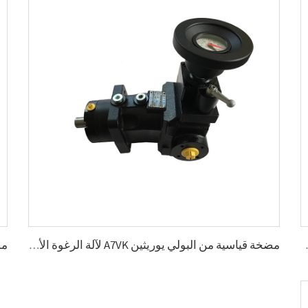
PU 5، 12 (سم³/دوران)
مضخة قياسية من البولي يوريثين A7VK لآلة الرغوة الأحجام 12، 28