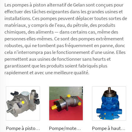
Les pompes à piston alternatif de Gelan sont conçues pour
effectuer des tâches exigeantes dans les grandes usines et
installations. Ces pompes peuvent déplacer toutes sortes de
matériaux, y compris de l'eau, du pétrole, des produits
chimiques, des aliments — dans certains cas, même des
personnes elles-mêmes. Ce sont des pompes extrêmement
robustes, qui ne tombent pas fréquemment en panne, donc
cela n'interrompra pas le fonctionnement d'une usine. Elles
permettent aux usines de fonctionner sans heurts et
garantissent que les produits soient fabriqués plus
rapidement et avec une meilleure qualité.
Pompe à pistons axiaux A10VSO à débit variable polyvalente à circuit ouvert 10, 18, 28, 45, 71, 100, 140 (cm³/tour)
Pompe/moteur à pistons A2F à débit fixe pour hydraulique mobile exigeante 2,5, 5, 10, 12, 28
Pompe à haute pression A2V à débit variable 250, 355, 500, 1000