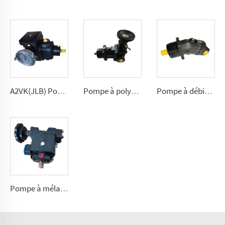
A2VK(JLB) Pompe à haute pression pour PU 5, 12, 28, 55, 107, 225(cm³/tour)
Pompe à polyuréthane A7VK pour machine à mousse. Tailles 12, 28
Pompe à débit fixe en polyuréthane A2FK 2,5, 5, 10, 12, 23, 28, 55, 80, 107 (cmᶟ ⁄tr)
Pompe à mélange polyuréthane rotative pour machine à mousser C01, C04, C07, C20