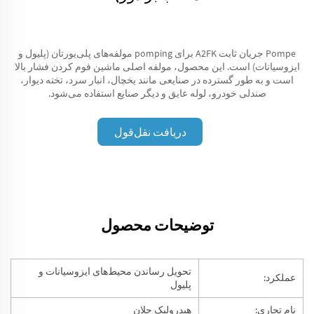
Pompe جریان ثابت A2FK برای pomping مولفه‌های پلی‌یورتان (پلیول و
ایزوسیانات) است. این محصول، مولفه اصلی ماشین فوم کردن فشار بالا
است و به طور گسترده در صنایعی مانند یخچال، انبار سرد، تخته دیوار،
صندلی خودرو، لوله عایق و دیگر صنایع استفاده می‌شود.
دریافت نقل‌قول
توضیحات محصول
تحویل رساندن محیط‌های ایزوسیانات و
عملکرد:
پلیول
نام تجاری:
هیدرولیک جلان