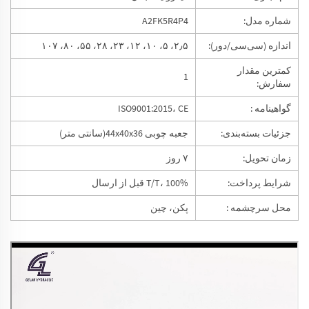
شماره مدل:
A2FK5R4P4
اندازه (سی‌سی/دور):
۲٫۵، ۵، ۱۰، ۱۲، ۲۳، ۲۸، ۵۵، ۸۰، ۱۰۷
کمترین مقدار
1
سفارش:
گواهینامه :
ISO9001:2015، CE
جزئیات بسته‌بندی:
جعبه چوبی 44x40x36(سانتی متر)
زمان تحویل:
۷ روز
شرایط پرداخت:
T/T، 100% قبل از ارسال
محل سرچشمه :
پکن، چین