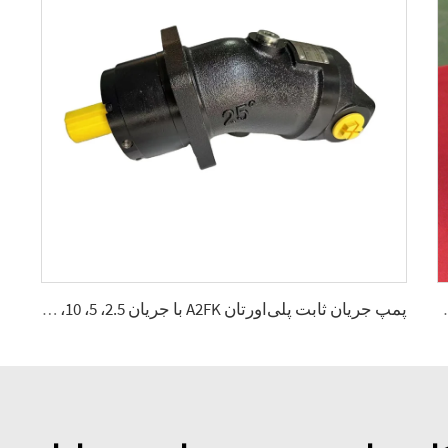
واسته‌مند 2.5، 5، 10، 12، 28
پمپ جریان ثابت پلی‌اورتان A2FK با جریان 2.5، 5، 10، 12، 23، 28، 55، 80، 107 (سانتی‌متر مکعب بر دور)