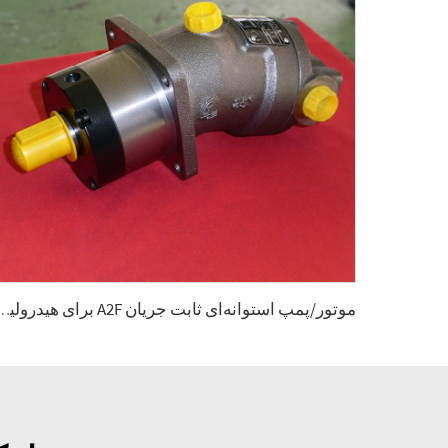
موتور/پمپ استوانه‌ای ثابت جریان A2F برای هیدرولیک موبایل خ