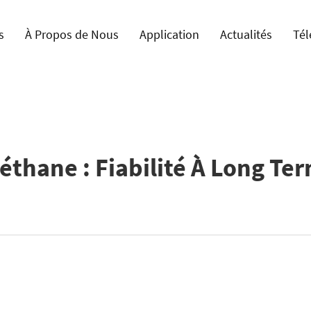
s
À Propos de Nous
Application
Actualités
Tél
thane : Fiabilité À Long Ter