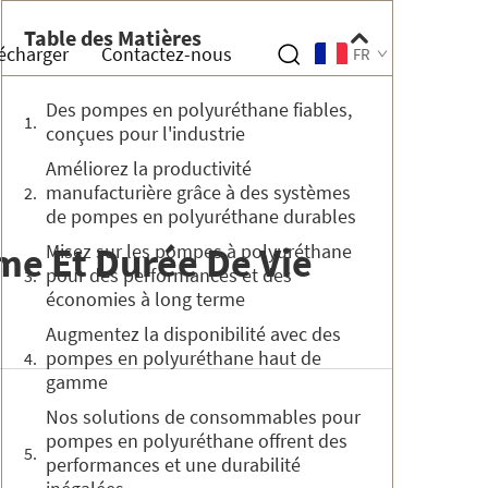
Table des Matières
écharger
Contactez-nous
FR
Des pompes en polyuréthane fiables,
conçues pour l'industrie
Améliorez la productivité
manufacturière grâce à des systèmes
de pompes en polyuréthane durables
me Et Durée De Vie
Misez sur les pompes à polyuréthane
pour des performances et des
économies à long terme
Augmentez la disponibilité avec des
pompes en polyuréthane haut de
gamme
Nos solutions de consommables pour
pompes en polyuréthane offrent des
performances et une durabilité