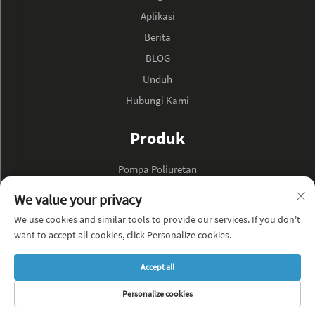
Aplikasi
Berita
BLOG
Unduh
Hubungi Kami
Produk
Pompa Poliuretan
Pompa Minyak Hidraulik
We value your privacy
We use cookies and similar tools to provide our services. If you don't
TENTANG PERUSAHAAN
want to accept all cookies, click Personalize cookies.
Kebijakan Privasi
Accept all
BLOG
Personalize cookies