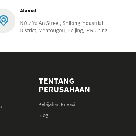
Alamat
NO.7 Ya An Street, Shilong industrial
District, Mentougou, Beijing, .P.R.China
TENTANG
PERUSAHAAN
Kebijakan Privasi
k
Blog