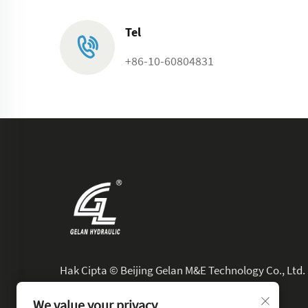
Tel
+86-10-60804831
Hak Cipta © Beijing Gelan M&E Technology Co., Ltd.
Seluruh Hak Dilindungi.
We value your privacy